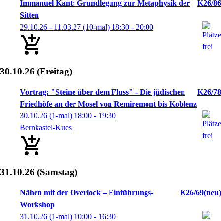
Immanuel Kant: Grundlegung zur Metaphysik der
K26/86
Sitten
29.10.26 - 11.03.27
(10-mal)
18:30
- 20:00
30.10.26
(Freitag)
Vortrag: "Steine über dem Fluss" - Die jüdischen
K26/78
Friedhöfe an der Mosel von Remiremont bis Koblenz
30.10.26
(1-mal)
18:00
- 19:30
Bernkastel-Kues
31.10.26
(Samstag)
Nähen mit der Overlock – Einführungs-
K26/69
neu
Workshop
31.10.26
(1-mal)
10:00
- 16:30