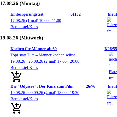
17.08.26
(Montag)
Einbürgerungstest
61132
neu
17.08.26
(1-mal)
10:00
- 11:00
Bernkastel-Kues
19.08.26
(Mittwoch)
Kochen für Männer ab 60
K26/55
Topf statt Tüte – Männer kochen selbst
19.08.26 - 26.08.26
(2-mal)
17:00
- 20:00
Bernkastel-Kues
Die "Odyssee": Der Kurs zum Film
26/76
neu
19.08.26 - 09.09.26
(4-mal)
18:00
- 19:30
Bernkastel-Kues