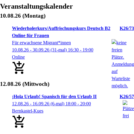
Veranstaltungskalender
10.08.26
(Montag)
Wiederholerkurs/Auffrischungskurs Deutsch B2
K26/73
Online für Frauen
Für erwachsene Migrant*innen
10.08.26 - 30.09.26
(31-mal)
16:30
- 19:00
Online
12.08.26
(Mittwoch)
¡Hola Urlaub! Spanisch für den Urlaub II
K26/57
12.08.26 - 16.09.26
(6-mal)
18:00
- 20:00
Bernkastel-Kues