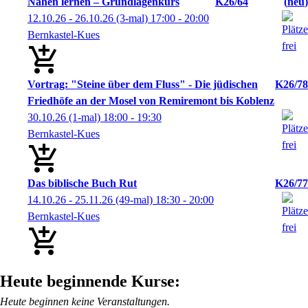
Nähen lernen – Grundlagenkurs
K26/64
neu
12.10.26 - 26.10.26
(3-mal)
17:00
- 20:00
Bernkastel-Kues
Vortrag: "Steine über dem Fluss" - Die jüdischen
K26/78
Friedhöfe an der Mosel von Remiremont bis Koblenz
30.10.26
(1-mal)
18:00
- 19:30
Bernkastel-Kues
Das biblische Buch Rut
K26/77
14.10.26 - 25.11.26
(49-mal)
18:30
- 20:00
Bernkastel-Kues
Heute beginnende Kurse:
Heute beginnen keine Veranstaltungen.